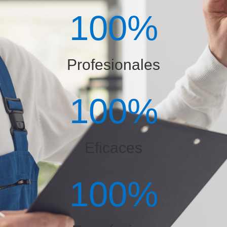
100
%
Profesionales
100
%
Eficaces
100
%