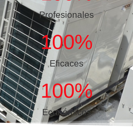
Profesionales
100
%
Eficaces
100
%
Económicos