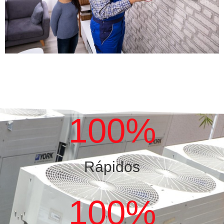
100
%
Rápidos
100
%