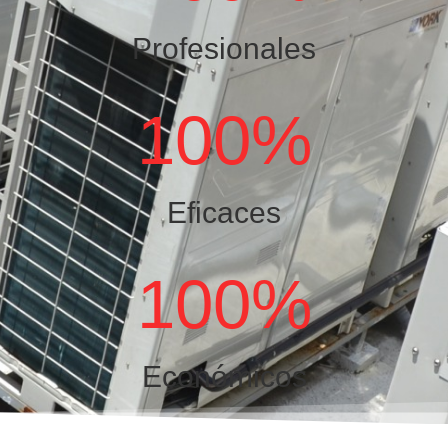
Profesionales
100
%
Eficaces
100
%
Económicos