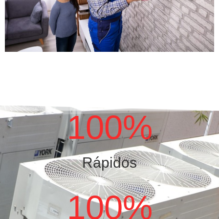
100
%
Rápidos
100
%